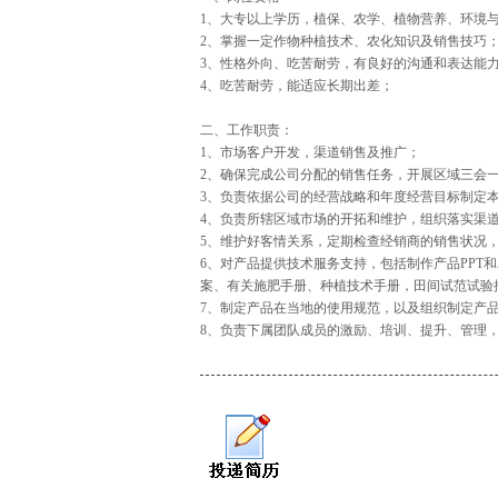
1、大专以上学历，植保、农学、植物营养、环境
2、掌握一定作物种植技术、农化知识及销售技巧
3、性格外向、吃苦耐劳，有良好的沟通和表达能
4、吃苦耐劳，能适应长期出差；
二、工作职责：
1、市场客户开发，渠道销售及推广；
2、确保完成公司分配的销售任务，开展区域三会
3、负责依据公司的经营战略和年度经营目标制定
4、负责所辖区域市场的开拓和维护，组织落实渠
5、维护好客情关系，定期检查经销商的销售状况
6、对产品提供技术服务支持，包括制作产品PPT
案、有关施肥手册、种植技术手册，田间试范试验
7、制定产品在当地的使用规范，以及组织制定产
8、负责下属团队成员的激励、培训、提升、管理，