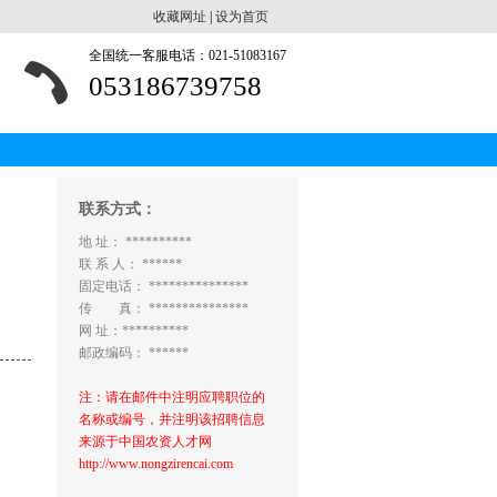
收藏网址
|
设为首页
全国统一客服电话：021-51083167
053186739758
联系方式：
地 址： **********
联 系 人： ******
固定电话： ***************
传 真： ***************
网 址：**********
邮政编码： ******
注：请在邮件中注明应聘职位的
名称或编号，并注明该招聘信息
来源于中国农资人才网
http://www.nongzirencai.com