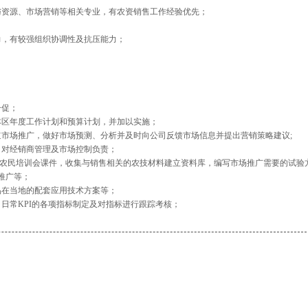
与资源、市场营销等相关专业，有农资销售工作经验优先；
；
力，有较强组织协调性及抗压能力；
一促；
本区年度工作计划和预算计划，并加以实施；
道市场推广，做好市场预测、分析并及时向公司反馈市场信息并提出营销策略建议;
，对经销商管理及市场控制负责；
和农民培训会课件，收集与销售相关的农技材料建立资料库，编写市场推广需要的试验
推广等；
品在当地的配套应用技术方案等；
日常KPI的各项指标制定及对指标进行跟踪考核；