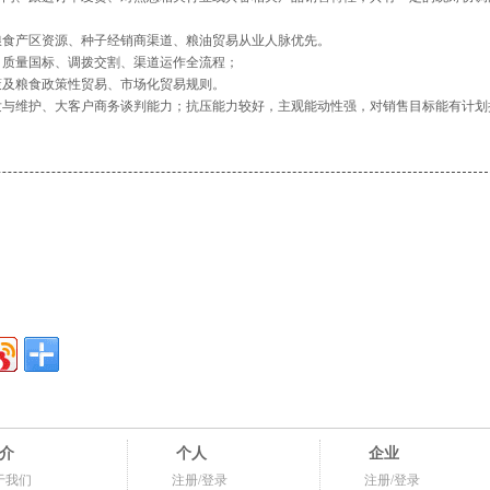
粮食产区资源、种子经销商渠道、粮油贸易从业人脉优先。
、质量国标、调拨交割、渠道运作全流程；
策及粮食政策性贸易、市场化贸易规则。
发与维护、大客户商务谈判能力；抗压能力较好，主观能动性强，对销售目标能有计划
介
个人
企业
于我们
注册/登录
注册/登录