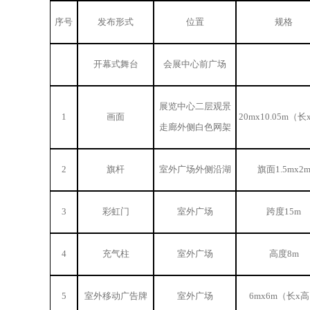
序号
发布形式
位置
规格
开幕式舞台
会展中心前广场
展览中心二层观景
1
画面
20mx10.05m（
走廊外侧白色网架
2
旗杆
室外广场外侧沿湖
旗面1.5mx2
3
彩虹门
室外广场
跨度15m
4
充气柱
室外广场
高度8m
5
室外移动广告牌
室外广场
6mx6m（长x