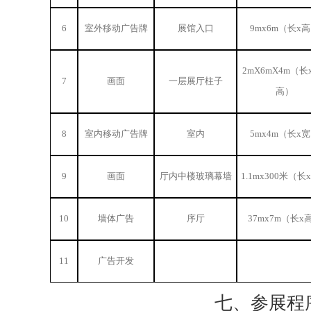
6
室外移动广告牌
展馆入口
9mx6m（长x
2mX6mX4m（长
7
画面
一层展厅柱子
高）
8
室内移动广告牌
室内
5mx4m（长x
9
画面
厅内中楼玻璃幕墙
1.1mx300米（长
10
墙体广告
序厅
37mx7m（长x
11
广告开发
七、参展程