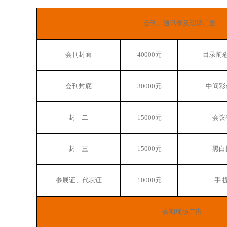
会刊、通讯录及现场广告
会刊封面
40000元
目录前
会刊封底
30000元
中间彩
封 二
15000元
会议
封 三
15000元
黑白
参展证、代表证
10000元
手 
会期现场广告