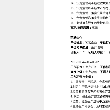
14、负责监督与考核过程质
15、负责监督和考核生产隐患
16、负责监督、落实公司应急
17、负责监督和落实呆滞物料
18、监督落实设备的维护保
离职/换岗原因：
离职
荣威生化
单位性质：
私营企业
单位行
单位简单描述：
生产包装
证明人：
*
证明人职位：
2018/10/04--2024/06/02
工作职位：
生产厂长
工作部
直接上级：
生产总监
下属人
工作职责与业绩：
1.主要负责生产现场、仓库
2.制定生产部培训计划并协助
3.负责和调度各车间各项生产
4..制定、健全生产部工作程
5.监督、检查生产过程中质
6.主持生产部例会，及时准确