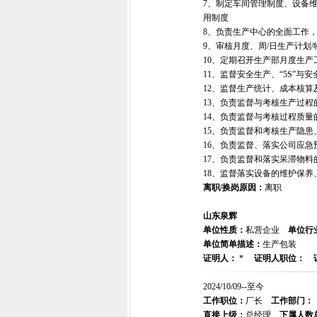
7、制定车间管理制度、设备
用制度
8、负责生产中心的全面工作
9、审核月度、周/日生产计划
10、定期召开生产部月度生
11、监督安全生产、“5S”
12、监督生产统计、成本核算
13、负责监督与考核生产过
14、负责监督与考核过程质
15、负责监督和考核生产隐患
16、负责监督、落实公司应急
17、负责监督和落实呆滞物料
18、监督落实设备的维护保
离职/换岗原因：
离职
山东泉辉
单位性质：
私营企业
单位行
单位简单描述：
生产包装
证明人：
*
证明人职位：
2024/10/09--至今
工作职位：
厂长
工作部门：
直接上级：
总经理
下属人数