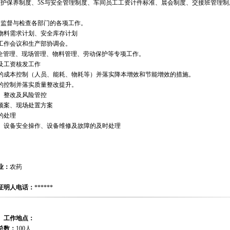
维护保养制度、5S与安全管理制度、车间员工工资计件标准、晨会制度、交接班管理
，监督与检查各部门的各项工作。
/物料需求计划、安全库存计划
产工作会议和生产部协调会。
与安全管理、现场管理、物料管理、劳动保护等专项工作。
及工资核发工作
程的成本控制（人员、能耗、物耗等）并落实降本增效和节能增效的措施。
量的控制并落实质量整改提升。
、整改及风险管控
预案、现场处置方案
的处理
养、设备安全操作、设备维修及故障的及时处理
业：
农药
证明人电话：
******
工作地点：
总数：
100人