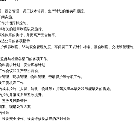
管理、设备管理、员工技术培训、生产计划的落实和跟踪。
车间实施。
工作并指挥和控制。
序和有关的规章制度以及施行。
量标准体系的执行，并提高产品合格率。
传达公司的各项指示
维护保养制度、5S与安全管理制度、车间员工工资计件标准、晨会制度、交接班管理
，监督与检查各部门的各项工作。
/物料需求计划、安全库存计划
产工作会议和生产部协调会。
与安全管理、现场管理、物料管理、劳动保护等专项工作。
及工资核发工作
程的成本控制（人员、能耗、物耗等）并落实降本增效和节能增效的措施。
量的控制并落实质量整改提升。
、整改及风险管控
预案、现场处置方案
的处理
养、设备安全操作、设备维修及故障的及时处理