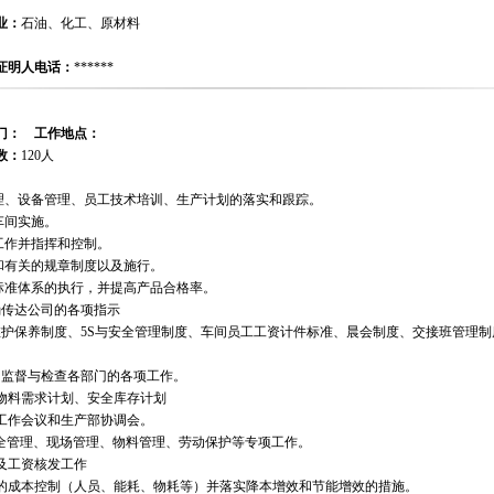
业：
石油、化工、原材料
证明人电话：
******
门：
工作地点：
数：
120人
管理、设备管理、员工技术培训、生产计划的落实和跟踪。
车间实施。
工作并指挥和控制。
和有关的规章制度以及施行。
量标准体系的执行，并提高产品合格率。
确传达公司的各项指示
维护保养制度、5S与安全管理制度、车间员工工资计件标准、晨会制度、交接班管理
，监督与检查各部门的各项工作。
/物料需求计划、安全库存计划
产工作会议和生产部协调会。
与安全管理、现场管理、物料管理、劳动保护等专项工作。
及工资核发工作
程的成本控制（人员、能耗、物耗等）并落实降本增效和节能增效的措施。