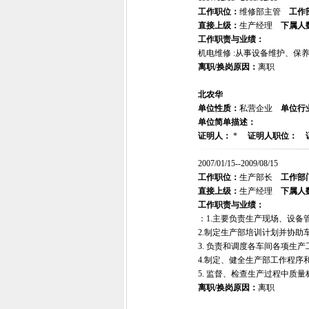
工作职位：
维修部主管
工作
直接上级：
生产经理
下属人
工作职责与业绩：
机电维修 :从事设备维护、保
离职/换岗原因：
离职
北农华
单位性质：
私营企业
单位行
单位简单描述：
证明人：
*
证明人职位：
2007/01/15--2009/08/15
工作职位：
生产部长
工作部
直接上级：
生产经理
下属人
工作职责与业绩：
：1.主要负责生产现场、设
2.制定生产部培训计划并协助
3. 负责和调度各车间各项生
4.制定、健全生产部工作程序
5. 监督、检查生产过程中质
离职/换岗原因：
离职