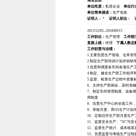
博克百胜
单位性质：
私营企业
单位行
单位简单描述：
生产包装
证明人：
*
证明人职位：
2013/12/05--2018/09/15
工作职位：
生产管理
工作部
直接上级：
经理
下属人数总
工作职责与业绩：
1.主要负责生产现场、仓库
2.制定生产部培训计划并协助
3.负责和调度各车间各项生产
4.制定、健全生产部工作程序
5.监督、检查生产过程中质
6、主持生产部例会，及时准
7、制定车间管理制度、设备
用制度
8、负责生产中心的全面工作
9、审核月度、周/日生产计划
10、定期召开生产部月度生
11、监督安全生产、“5S”
12、监督生产统计、成本核算
13、负责监督与考核生产过