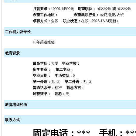
月薪要求：
10000-14999元
期望职位：
省区经理
或
省区经理
希望工作地区：
希望就职行业：
农药,化肥,农资
求职方式：
全职
职业状态：
在职（2025-12-24更新）
工作能力及专长
10年渠道经验
教育背景
最高学历：
大专
毕业学校：
所学专业：
第二专业：
毕业日期：
学历类型：
0
第一外语：
无 无
第二外语：
无 无
普通话水平：
标准
熟悉方言：
所获证书：
职称：
无
教育培训经历
联系方式
固定电话：
***
手机：
**