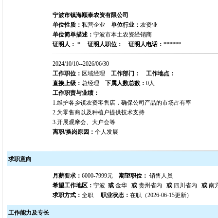
宁波市镇海顺泰农资有限公司
单位性质：
私营企业
单位行业：
农资业
单位简单描述：
宁波市本土农资经销商
证明人：
*
证明人职位：
证明人电话：
******
2024/10/10--2026/06/30
工作职位：
区域经理
工作部门：
工作地点：
直接上级：
总经理
下属人数总数：
0人
工作职责与业绩：
1.维护各乡镇农资零售店，确保公司产品的市场占有率
2.为零售商以及种植户提供技术支持
3.开展观摩会、大户会等
离职/换岗原因：
个人发展
求职意向
月薪要求：
6000-7999元
期望职位：
销售人员
希望工作地区：
宁波
或
金华
或
贵州省内
或
四川省内
或
南
求职方式：
全职
职业状态：
在职（2026-06-15更新）
工作能力及专长