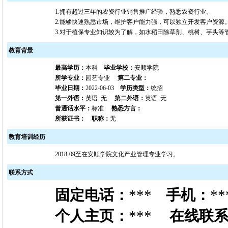
1.拥有超过三年的农资行业销售推广经验，熟悉农资行业。
2.能够快速熟悉市场，维护客户能力强，可以独立开发客户资源
3.对于植保专业知识较为了解，如水稻田除草剂、桃树、芋头等
教育背景
最高学历：
本科
毕业学校：
安顺学院
所学专业：
园艺专业
第二专业：
毕业日期：
2022-06-03
学历类型：
统招
第一外语：
英语 无
第二外语：
英语 无
普通话水平：
标准
熟悉方言：
所获证书：
职称：
无
教育培训经历
2018-09至在安顺学院文化产业管理专业学习。
联系方式
固定电话：
***
手机：
**
个人主页：
***
在线联