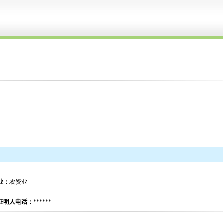
业：
农资业
证明人电话：
******