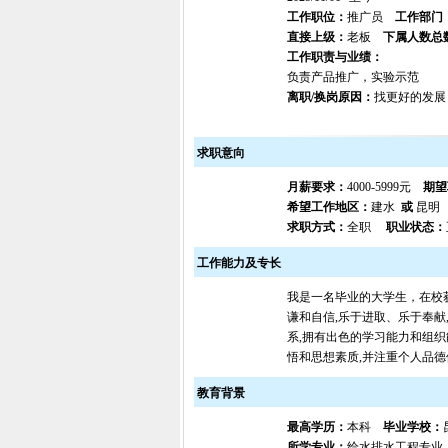
工作职位：
推广员
工作部门
直接上级：
老板
下属人数总
工作职责与业绩：
负责产品推广，实验示范
离职/换岗原因：
找更好的发展
求职意向
月薪要求：
4000-5999元
期望
希望工作地区：
建水
或
昆
求职方式：
全职
职业状态：
工作能力及专长
我是一名毕业的大学生，在校
谦和自信,乐于进取、乐于奉献
系,拥有出色的学习能力和组织
悟和思想素质,并注重个人品
教育背景
最高学历：
本科
毕业学校：
所学专业：
给水排水工程专