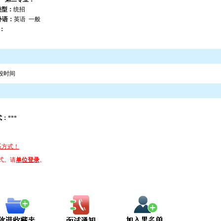
类型：
统招
外语：
英语 一般
：
段时间
式：
***
系方式！
式。请
单位登录
。