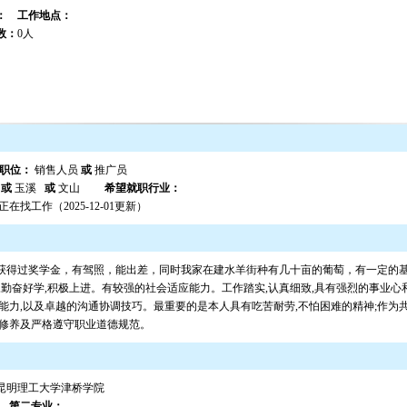
：
工作地点：
数：
0人
职位：
销售人员
或
推广员
明
或
玉溪
或
文山
希望就职行业：
正在找工作（2025-12-01更新）
获得过奖学金，有驾照，能出差，同时我家在建水羊街种有几十亩的葡萄，有一定的基
,勤奋好学,积极上进。有较强的社会适应能力。工作踏实,认真细致,具有强烈的事业心
能力,以及卓越的沟通协调技巧。最重要的是本人具有吃苦耐劳,不怕困难的精神;作为
德修养及严格遵守职业道德规范。
昆明理工大学津桥学院
业
第二专业：