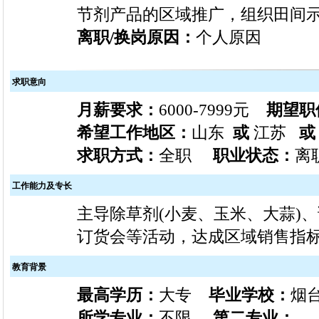
节剂产品的区域推广，组织田间示
离职/换岗原因：
个人原因
求职意向
月薪要求：
6000-7999元
期望职
希望工作地区：
山东
或
江苏
或
求职方式：
全职
职业状态：
离职
工作能力及专长
主导除草剂(小麦、玉米、大蒜)
订货会等活动，达成区域销售指
教育背景
最高学历：
大专
毕业学校：
烟
所学专业：
不限
第二专业：