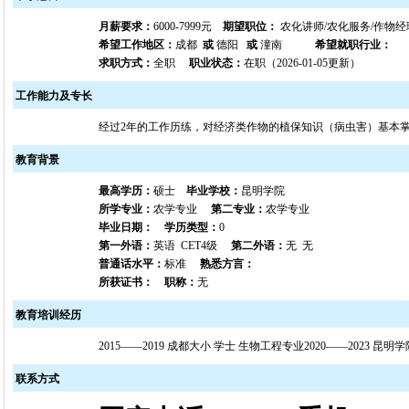
月薪要求：
6000-7999元
期望职位：
农化讲师/农化服务/作物
希望工作地区：
成都
或
德阳
或
潼南
希望就职行业：
求职方式：
全职
职业状态：
在职（2026-01-05更新）
工作能力及专长
经过2年的工作历练，对经济类作物的植保知识（病虫害）基本
教育背景
最高学历：
硕士
毕业学校：
昆明学院
所学专业：
农学专业
第二专业：
农学专业
毕业日期：
学历类型：
0
第一外语：
英语 CET4级
第二外语：
无 无
普通话水平：
标准
熟悉方言：
所获证书：
职称：
无
教育培训经历
2015——2019 成都大小 学士 生物工程专业2020——2023 
联系方式