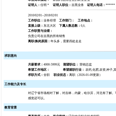
证明人：
任明 *
证明人职位：
吉黑业务
证明人电话：
******
2010/02/01--2018/02/01
工作职位：
业务经理
工作部门：
工作地点：
直接上级：
东北大区
下属人数总数：
0人
工作职责与业绩：
负责公司在吉黑的所有销售
离职/换岗原因：
年头多，需要四处走走
求职意向
月薪要求：
4000-5999元
期望职位：
营销总监
希望工作地区：
希望就职行业：
农药,化肥,农资,种子,
求职方式：
全职
职业状态：
离职（2026-01-09更新）
工作能力及专长
对辽宁省市场相对了解，对吉林，内蒙，哈尔滨，河北有了解。可以
感觉还可以。
教育背景