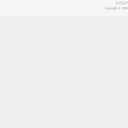
ICP证沪B
Copyright
©
2000