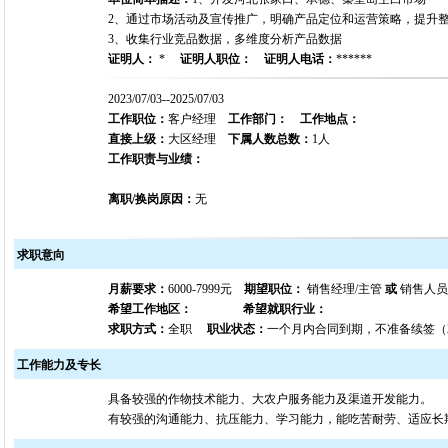
2、通过市场活动及宣传推广，明确产品定位和运营策略，提升
3、收集行业竞品数据，多维度分析产品数据
证明人：
*
证明人职位：
证明人电话：
******
2023/07/03--2025/07/03
工作职位：
客户经理
工作部门：
工作地点：
直接上级：
大区经理
下属人数总数：
1人
工作职责与业绩：
离职/换岗原因：
无
求职意向
月薪要求：
6000-7999元
期望职位：
销售经理/主管
或
销售人员
希望工作地区：
希望就职行业：
求职方式：
全职
职业状态：
一个月内合同到期，不准备续签（202
工作能力及专长
具备较强的作物技术能力、大农户服务能力及渠道开发能力。
有较强的沟通能力、抗压能力、学习能力，能吃苦耐劳、适应长