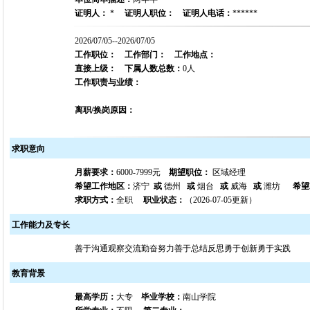
证明人：
*
证明人职位：
证明人电话：
******
2026/07/05--2026/07/05
工作职位：
工作部门：
工作地点：
直接上级：
下属人数总数：
0人
工作职责与业绩：
离职/换岗原因：
求职意向
月薪要求：
6000-7999元
期望职位：
区域经理
希望工作地区：
济宁
或
德州
或
烟台
或
威海
或
潍坊
希望
求职方式：
全职
职业状态：
（2026-07-05更新）
工作能力及专长
善于沟通观察交流勤奋努力善于总结反思勇于创新勇于实践
教育背景
最高学历：
大专
毕业学校：
南山学院