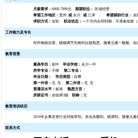
月薪要求：
6000-7999元
期望职位：
区域经理
希望工作地区：
贵州
或
永川
或
江津
希望就职行业：
农
求职方式：
全职
职业状态：
一个月内合同到期，不准备续签（202
工作能力及专长
对作物病虫害。植物调节剂相对比较熟悉。微量元素一般般。知
教育背景
最高学历：
初中
毕业学校：
永川一中
所学专业：
不限
第二专业：
毕业日期：
学历类型：
自费
第一外语：
无 无
第二外语：
无 无
普通话水平：
标准
熟悉方言：
所获证书：
农技师3级
职称：
无
教育培训经历
2016年从事农资行业对除草剂。杀虫杀菌剂。植调剂。微量元素
联系方式