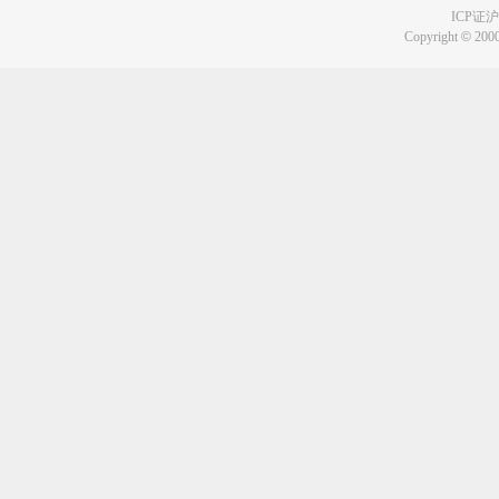
ICP证沪B
Copyright
©
2000