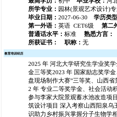
最高学历：
初中
毕业学校：
河
所学专业：
园林(景观艺术设计
毕业日期：
2027-06-30
学历类
第一外语：
英语 CET6级
第二
普通话水平：
标准
熟悉方言：
所获证书：
职称：
无
教育培训经历
2025 年 河北大学研究生学业奖
金三等奖2023 年 国家励志奖
盘现场制作大赛”三等奖、山西省
2 年 专业二等奖学金、社会活动积极
参与李家大院景观蓄水池改造项目 
筑设计项目 深入考察山西阳泉乌玉
识助力乡村振兴掌握分子生物学