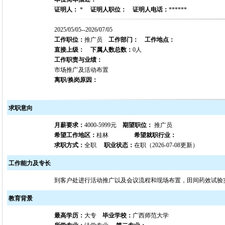
证明人：
*
证明人职位：
证明人电话：
******
2025/05/05--2026/07/05
工作职位：
推广员
工作部门：
工作地点：
直接上级：
下属人数总数：
0人
工作职责与业绩：
市场推广及活动布置
离职/换岗原因：
求职意向
月薪要求：
4000-5999元
期望职位：
推广员
希望工作地区：
桂林
希望就职行业：
求职方式：
全职
职业状态：
在职（2026-07-08更新）
工作能力及专长
到客户处进行活动推广以及会议流程和现场布置，田间药效试验
教育背景
最高学历：
大专
毕业学校：
广西师范大学