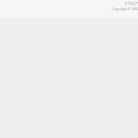
ICP证沪B
Copyright
©
2000