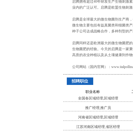
启腾拥有超过40年研发生产生物刺激
业内的广泛认可。启腾是欧盟生物刺激
启腾是全球最大的微生物菌剂生产商，
微生物主要包括有益真菌类和细菌类产
种子公司达成战略合作，多种剂型的产
启腾同样还是欧洲最大的微生物菌肥的
生物菌肥的经验。今天的启腾是一家秉
高质的农业种植以及从土壤健康到作物
公司网站（国内官网）：www.italpollina.n
招聘职位
职业名称
全国各区域经理,区域经理
推广经理,推广员
河南省区域经理,区域经理
江苏河南区域经理,省区经理