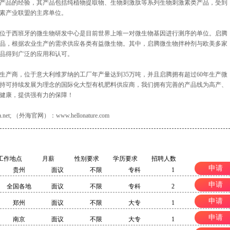
素产品的经验，其产品包括纯植物提取物、生物刺激肽等系列生物刺激素类产品，受到
素产业联盟的主席单位。
位于西班牙的微生物研发中心是目前世界上唯一对微生物基因进行测序的单位。启腾
品，根据农业生产的需求供应各类有益微生物。其中，启腾微生物拌种剂与欧美多家
品得到广泛的应用和认可。
生产商，位于意大利维罗纳的工厂年产量达到35万吨，并且启腾拥有超过60年生产微
持可持续发展为理念的国际化大型有机肥料供应商，我们拥有完善的产品线为高产、
健康，提供强有力的保障！
et; （外海官网）：www.hellonature.com
工作地点
月薪
性别要求
学历要求
招聘人数
申请
贵州
面议
不限
专科
1
申请
全国各地
面议
不限
专科
2
申请
郑州
面议
不限
大专
1
申请
南京
面议
不限
大专
1