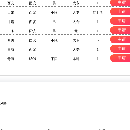
申请
西安
面议
男
大专
1
申请
山东
面议
不限
大专
若干名
申请
甘肃
面议
男
大专
1
申请
山东
面议
男
无
1
申请
四川
面议
不限
大专
6
申请
青海
面议
大专
1
申请
青海
8500
不限
本科
1
风险