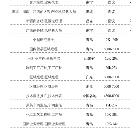
客户经理,业务代表
南宁
面议
湖北、湖南、江西的大客户经理,销售人员
湖北
面议
新疆商务经理,区域经理
昌吉
面议
广西商务经理,销售人员
南宁
面议
创制研究博士,
青岛
12K--20K
国内贸易区域经理,
青岛
5000-7000
分析室主任,分析主管
山东省
10K-20k
制剂工厂厂长,工厂厂长
青岛
20k-25k
区域经理,区域经理
广东
5000-7000
区域经理,区域经理
浙江
5000-7000
技术服务推广,技术代表
全国各地
4500-6000
原药车间主任,车间主任
青岛
15k-25k
化工工艺工程师,工艺员
青岛
10K-20k
国际业务经理,国际业务经理
青岛
10K-14k