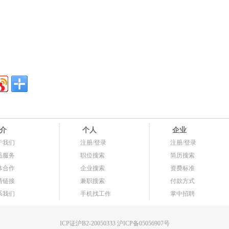
介
个人
企业
于我们
注册/登录
注册/登录
品服务
职位搜索
简历搜索
体合作
企业搜索
资费标准
情链接
兼职搜索
付款方式
系我们
手机找工作
掌中招聘
ICP证沪B2-20050333 沪ICP备05056907号