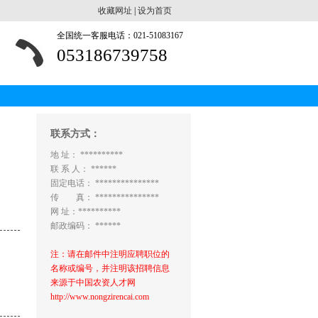
收藏网址
|
设为首页
全国统一客服电话：021-51083167
053186739758
联系方式：
地 址： **********
联 系 人： ******
固定电话： ***************
传 真： ***************
网 址：**********
邮政编码： ******
注：请在邮件中注明应聘职位的
名称或编号，并注明该招聘信息
来源于中国农资人才网
http://www.nongzirencai.com