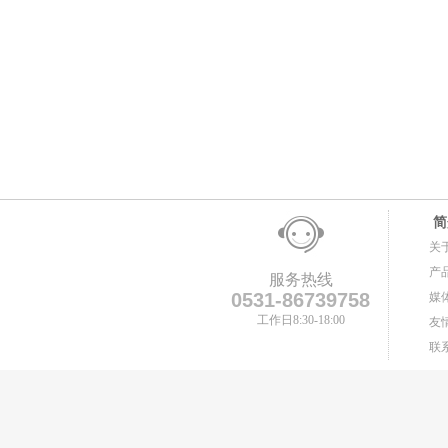
简
关
产
服务热线
0531-86739758
媒
工作日8:30-18:00
友
联