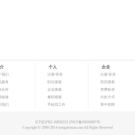
介
个人
企业
于我们
注册/登录
注册/登录
品服务
职位搜索
简历搜索
体合作
企业搜索
资费标准
情链接
兼职搜索
付款方式
系我们
手机找工作
掌中招聘
ICP证沪B2-20050333 沪ICP备05056907号
Copyright
©
2000-2014 nongzirencai.com All Rights Reserved