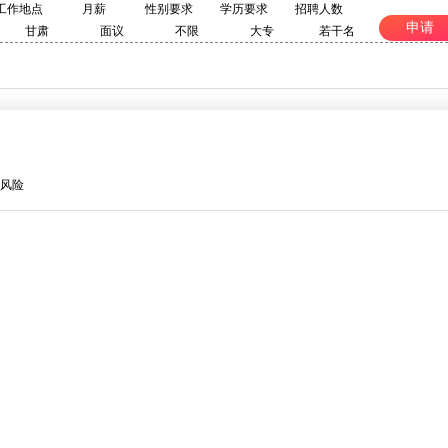
工作地点
月薪
性别要求
学历要求
招聘人数
申请
甘肃
面议
不限
大专
若干名
风险