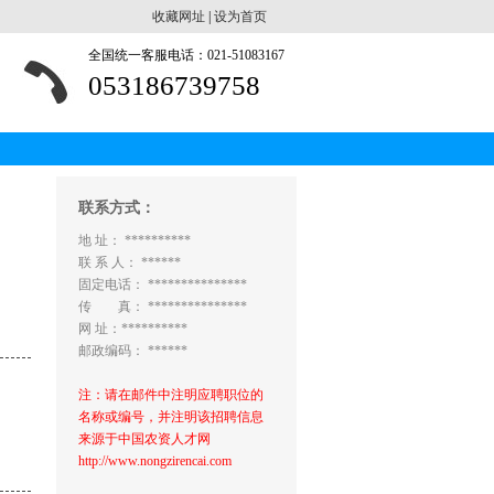
收藏网址
|
设为首页
全国统一客服电话：021-51083167
053186739758
联系方式：
地 址： **********
联 系 人： ******
固定电话： ***************
传 真： ***************
网 址：**********
邮政编码： ******
注：请在邮件中注明应聘职位的
名称或编号，并注明该招聘信息
来源于中国农资人才网
http://www.nongzirencai.com