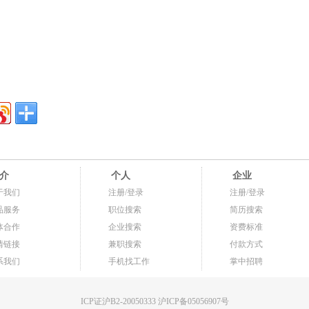
介
个人
企业
于我们
注册/登录
注册/登录
品服务
职位搜索
简历搜索
体合作
企业搜索
资费标准
情链接
兼职搜索
付款方式
系我们
手机找工作
掌中招聘
ICP证沪B2-20050333 沪ICP备05056907号