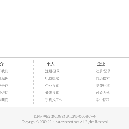
介
个人
企业
于我们
注册/登录
注册/登录
品服务
职位搜索
简历搜索
体合作
企业搜索
资费标准
情链接
兼职搜索
付款方式
系我们
手机找工作
掌中招聘
ICP证沪B2-20050333 沪ICP备05056907号
Copyright
©
2000-2014 nongzirencai.com All Rights Reserved