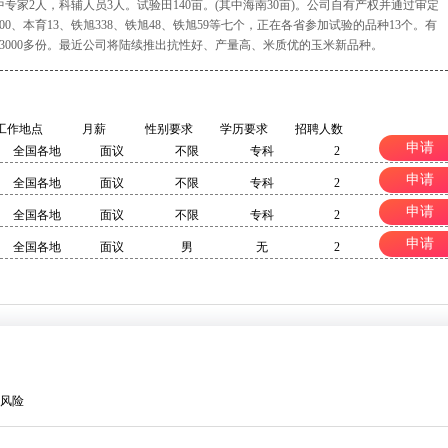
专家2人，科辅人员3人。试验田140亩。(其中海南30亩)。公司自有产权并通过审定
00、本育13、铁旭338、铁旭48、铁旭59等七个，正在各省参加试验的品种13个。有
3000多份。最近公司将陆续推出抗性好、产量高、米质优的玉米新品种。
工作地点
月薪
性别要求
学历要求
招聘人数
申请
全国各地
面议
不限
专科
2
申请
全国各地
面议
不限
专科
2
申请
全国各地
面议
不限
专科
2
申请
全国各地
面议
男
无
2
风险