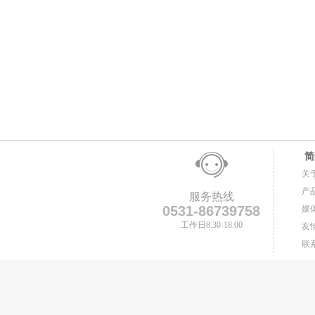
简
关
产
服务热线
0531-86739758
媒
工作日8:30-18:00
友
联