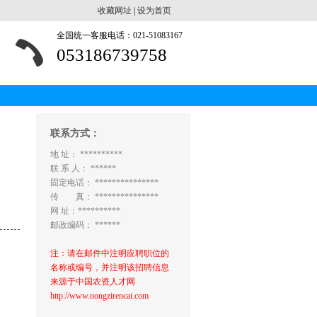
收藏网址
|
设为首页
全国统一客服电话：021-51083167
053186739758
联系方式：
地 址： **********
联 系 人： ******
固定电话： ***************
传 真： ***************
网 址：**********
邮政编码： ******
注：请在邮件中注明应聘职位的
名称或编号，并注明该招聘信息
来源于中国农资人才网
http://www.nongzirencai.com