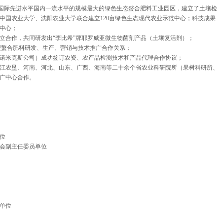
国首家国际先进水平国内一流水平的规模最大的绿色生态螯合肥料工业园区，建立了土壤检
中国农业大学、沈阳农业大学联合建立120亩绿色生态现代农业示范中心；科技成果
中心；
建立合作，共同研发出“李比希”牌耶罗威亚微生物菌剂产品（土壤复活剂）；
新型螯合肥料研发、生产、营销与技术推广合作关系；
s公司(林克诺米克斯公司）成功签订农资、农产品检测技术和产品代理合作协议；
江农垦、河南、河北、山东、广西、海南等二十余个省农业科研院所（果树科研所、
广中心合作。
位
会副主任委员单位
单位