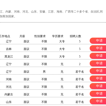
江、内蒙、河南、河北、山东、安徽、江苏、海南、广西等二十多个省、自治区,同
加斯加国家。
工作地点
月薪
性别要求
学历要求
招聘人数
申请
辽宁
面议
不限
大专
5
申请
吉林
面议
不限
大专
5
申请
黑龙江
面议
不限
大专
5
申请
辽宁
面议
不限
无
2
申请
辽宁
面议
男
无
若干名
申请
河南
面议
不限
无
若干名
申请
河北
面议
不限
无
若干名
申请
内蒙古
面议
不限
无
若干名
申请
山东
面议
不限
无
若干名