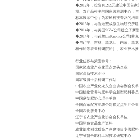
◆2012年，投资10.2亿元建设中
测、农产品检测的国家级检测中心；与
标本展示中心；为农民科技普及的培训
◆2013年，与香港宏成微生物研究所
◆2014年，与美国SGW公司建立了
◆2014年，与荷兰LinKnonic
◆与辽宁、吉林、黑龙江、内蒙、黑龙
稻作所等农业科研院所）、农业技术推
行业任职与荣誉称号：
国家级农业产业化重点龙头企业
国家高新技术企业
国家级博士后科研工作站
中国农业产业化龙头企业协会副会长单
中国植物营养与肥料学会新型肥料委员
中国磷复肥协会理事单位
全国百家配方肥农企对接定点生产企业
全国农化服务中心
辽宁省农业产业化协会会长单位
中国绿色食品生产资料
农业部水稻优质高产创建项目专供肥料
辽宁省螯合肥料工程技术研究中心