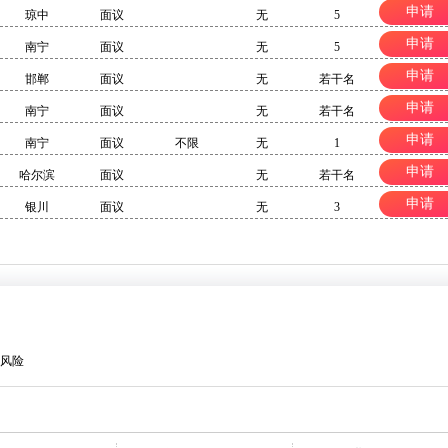
申请
琼中
面议
无
5
申请
南宁
面议
无
5
申请
邯郸
面议
无
若干名
申请
南宁
面议
无
若干名
申请
南宁
面议
不限
无
1
申请
哈尔滨
面议
无
若干名
申请
银川
面议
无
3
风险