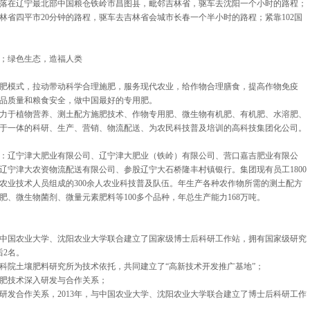
落在辽宁最北部中国粮仓铁岭市昌图县，毗邻吉林省，驱车去沈阳一个小时的路程；
林省四平市20分钟的路程，驱车去吉林省会城市长春一个半小时的路程；紧靠102国
；绿色生态，造福人类
肥模式，拉动带动科学合理施肥，服务现代农业，给作物合理膳食，提高作物免疫
品质量和粮食安全，做中国最好的专用肥。
力于植物营养、测土配方施肥技术、作物专用肥、微生物有机肥、有机肥、水溶肥、
于一体的科研、生产、营销、物流配送、为农民科技普及培训的高科技集团化公司。
：辽宁津大肥业有限公司、辽宁津大肥业（铁岭）有限公司、营口嘉吉肥业有限公
辽宁津大农资物流配送有限公司、参股辽宁大石桥隆丰村镇银行。集团现有员工1800
农业技术人员组成的300余人农业科技普及队伍。年生产各种农作物所需的测土配方
、微生物菌剂、微量元素肥料等100多个品种，年总生产能力168万吨。
中国农业大学、沈阳农业大学联合建立了国家级博士后科研工作站，拥有国家级研究
后2名。
农科院土壤肥料研究所为技术依托，共同建立了“高新技术开发推广基地”；
合肥技术深入研发与合作关系；
术研发合作关系，2013年，与中国农业大学、沈阳农业大学联合建立了博士后科研工作