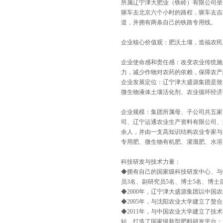
所属辽宁津大肥业（铁岭）有限公司坐
驱车去北京六个小时的路程，驱车去吉
道，并拥有两条自己的铁路专用线。
企业核心价值观：肥沃土壤，造福农民
企业使命感和责任感：改变农业传统施
力，减少作物对农药的依赖，保障农产
企业发展定位：辽宁津大盛源集团是致
微生物液体土壤活化剂、农业循环经济
企业规模：集团所属母、子公司共五家
司、辽宁运通农业生产资料有限公司、
余人，并由一支高知识结构农业专家与
专用肥、微生物有机肥、灌溉肥、水溶肥
科技研发与技术力量：
◆拥有自己的国家级科技研发中心、与
员3名、副研究员5名、博士5名、博士
◆2000年，辽宁津大盛源集团以中国
◆2005年，与沈阳农业大学建立了螯
◆2011年，与中国农业大学建立了技
站，打造了国家级新型肥料研发平台；