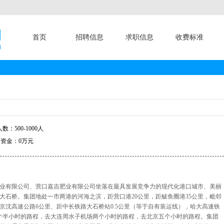
首页
招聘信息
求职信息
收费标准
数：500-1000人
资金：0万元
业有限公司、营口嘉吉肥业有限公司坐落在最具发展竞争力的现代化港口城市、美丽
大石桥。集团地处一市两港的河海之滨，距营口港20公里，距鲅鱼圈港35公里，毗邻
京沈高速公路6公里、距中长铁路大石桥站0.5公里（等于自有装运线），哈大高速铁
个半小时的路程，去大连周水子机场两个小时的路程，去北京五个小时的路程。集团