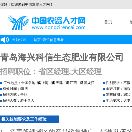
你好！欢迎来到中国农资人才网！
首页
当前位置：
首页
>
职位信息查看
青岛海兴科信生态肥业有限公司
招聘职位：省区经理,大区经理
工作地点：全国各地
或
上海
或
天津
或
江西
或
黑龙江
性别要求：不限
有效时间：90 天
承诺月薪：面议
招聘方式：全职
发布日期：2017-1
招聘人数：若干名人
学历要求：大专
相关技能要求及工作经验
1、负责所辖省区的产品销售推广，销售队伍