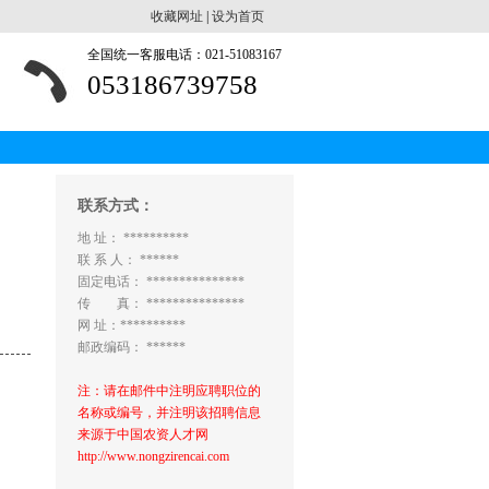
收藏网址
|
设为首页
全国统一客服电话：021-51083167
053186739758
联系方式：
地 址： **********
联 系 人： ******
固定电话： ***************
传 真： ***************
网 址：**********
邮政编码： ******
注：请在邮件中注明应聘职位的
名称或编号，并注明该招聘信息
来源于中国农资人才网
http://www.nongzirencai.com