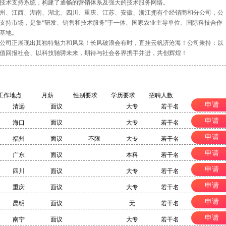
技术支持系统，构建了通畅的营销体系及强大的技术服务网络。
州、江西、湖南、湖北、四川、重庆、江苏、安徽、浙江拥有个经销商和分公司，公
支持市场，是集“研发、销售和技术服务”于一体、国家农业主导单位、国际科技合作
基地。
公司正展现出其独特魅力和风采！长风破浪会有时，直挂云帆济沧海！公司秉持：以
值回报社会、以科技驰骋未来，期待与社会各界携手并进，共创辉煌！
工作地点
月薪
性别要求
学历要求
招聘人数
申请
清远
面议
大专
若干名
申请
海口
面议
大专
若干名
申请
福州
面议
不限
大专
若干名
申请
广东
面议
本科
若干名
申请
四川
面议
大专
若干名
申请
重庆
面议
大专
若干名
申请
昆明
面议
无
若干名
申请
南宁
面议
大专
若干名