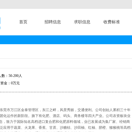
首页
招聘信息
求职信息
收费标准
数：50-200人
资金：0万元
东莞市万江区金泰管理区，东江之畔，风景秀丽，交通便利。公司创始人累积三十年
团化运作的新阶段。旗下有化肥、酒店、码头、商务楼等四大产业。公司农资板块业
理念，致力于国际知名高档进口复合肥和化肥原料领域，业已发展成为集厂家、经销商
泛应用于蔬菜、火龙果、香蕉、甘蔗、沙糖桔、沙田柚、红柚、脐橙、猕猴桃等高档