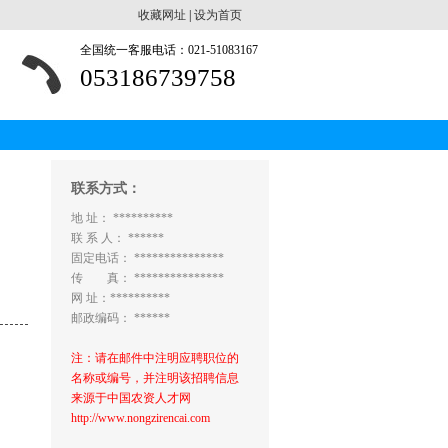
收藏网址
|
设为首页
全国统一客服电话：021-51083167
053186739758
联系方式：
地 址： **********
联 系 人： ******
固定电话： ***************
传 真： ***************
网 址：**********
邮政编码： ******
注：请在邮件中注明应聘职位的
名称或编号，并注明该招聘信息
来源于中国农资人才网
http://www.nongzirencai.com