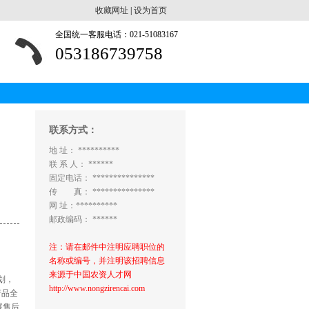
收藏网址
|
设为首页
全国统一客服电话：021-51083167
053186739758
联系方式：
地 址： **********
联 系 人： ******
固定电话： ***************
传 真： ***************
网 址：**********
邮政编码： ******
注：请在邮件中注明应聘职位的
名称或编号，并注明该招聘信息
来源于中国农资人才网
划，
http://www.nongzirencai.com
产品全
展售后