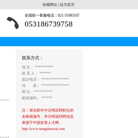
收藏网址
|
设为首页
全国统一客服电话：021-51083167
053186739758
联系方式：
地 址： **********
联 系 人： ******
固定电话： ***************
传 真： ***************
网 址：**********
邮政编码： ******
注：请在邮件中注明应聘职位的
名称或编号，并注明该招聘信息
来源于中国农资人才网
http://www.nongzirencai.com