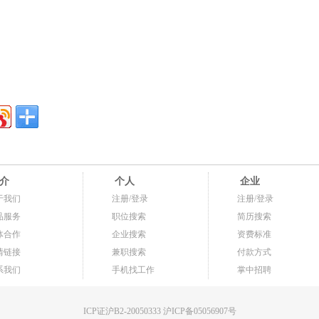
介
个人
企业
于我们
注册/登录
注册/登录
品服务
职位搜索
简历搜索
体合作
企业搜索
资费标准
情链接
兼职搜索
付款方式
系我们
手机找工作
掌中招聘
ICP证沪B2-20050333 沪ICP备05056907号