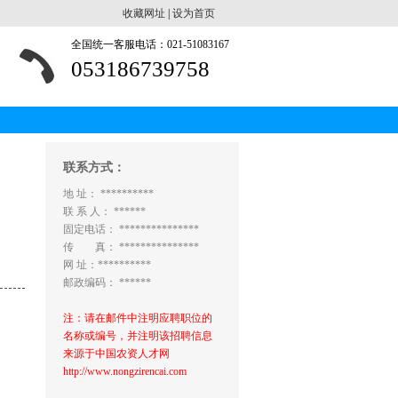
收藏网址
|
设为首页
全国统一客服电话：021-51083167
053186739758
联系方式：
地 址： **********
联 系 人： ******
固定电话： ***************
传 真： ***************
网 址：**********
邮政编码： ******
注：请在邮件中注明应聘职位的
名称或编号，并注明该招聘信息
来源于中国农资人才网
http://www.nongzirencai.com